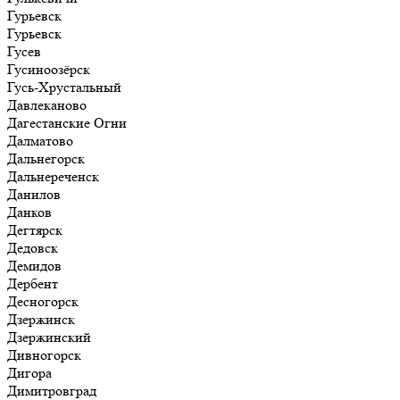
Гурьевск
Гурьевск
Гусев
Гусиноозёрск
Гусь-Хрустальный
Давлеканово
Дагестанские Огни
Далматово
Дальнегорск
Дальнереченск
Данилов
Данков
Дегтярск
Дедовск
Демидов
Дербент
Десногорск
Дзержинск
Дзержинский
Дивногорск
Дигора
Димитровград