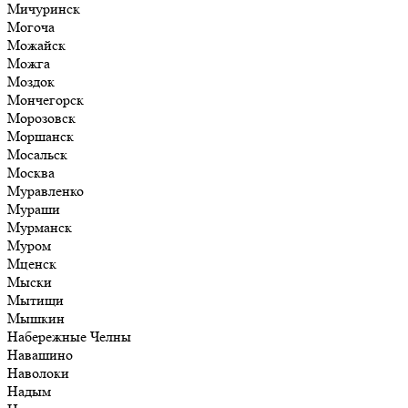
Мичуринск
Могоча
Можайск
Можга
Моздок
Мончегорск
Морозовск
Моршанск
Мосальск
Москва
Муравленко
Мураши
Мурманск
Муром
Мценск
Мыски
Мытищи
Мышкин
Набережные Челны
Навашино
Наволоки
Надым