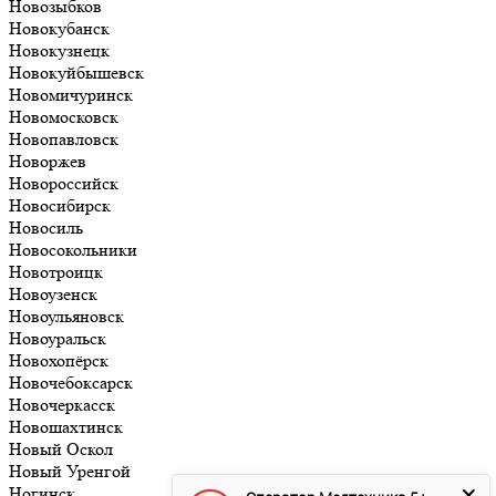
Новозыбков
Новокубанск
Новокузнецк
Новокуйбышевск
Новомичуринск
Новомосковск
Новопавловск
Новоржев
Новороссийск
Новосибирск
Новосиль
Новосокольники
Новотроицк
Новоузенск
Новоульяновск
Новоуральск
Новохопёрск
Новочебоксарск
Новочеркасск
Новошахтинск
Новый Оскол
Новый Уренгой
Ногинск