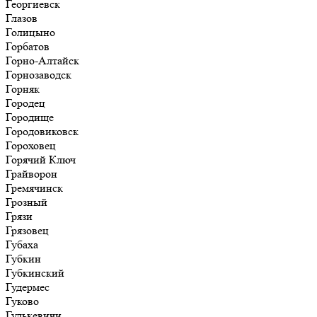
Георгиевск
Глазов
Голицыно
Горбатов
Горно-Алтайск
Горнозаводск
Горняк
Городец
Городище
Городовиковск
Гороховец
Горячий Ключ
Грайворон
Гремячинск
Грозный
Грязи
Грязовец
Губаха
Губкин
Губкинский
Гудермес
Гуково
Гулькевичи