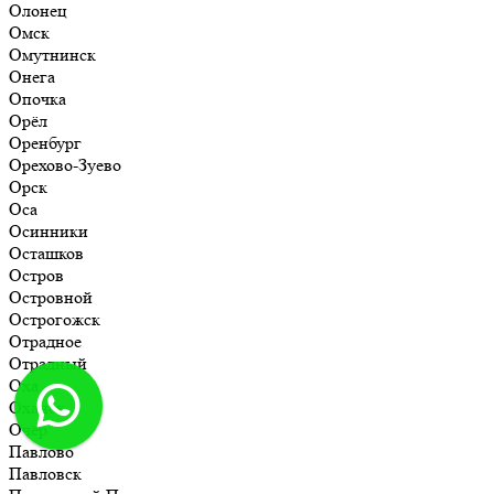
Олонец
Омск
Омутнинск
Онега
Опочка
Орёл
Оренбург
Орехово-Зуево
Орск
Оса
Осинники
Осташков
Остров
Островной
Острогожск
Отрадное
Отрадный
Оха
Оханск
Очёр
Павлово
Павловск