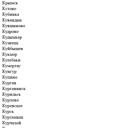
Крымск
Кстово
Кубинка
Кувандык
Кувшиново
Кудрово
Кудымкар
Кузнецк
Куйбышев
Кукмор
Кулебаки
Кумертау
Кунгур
Купино
Курган
Курганинск
Курильск
Курлово
Куровское
Курск
Куртамыш
Курчалой