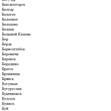
Бокситогорск
Болгар
Бологое
Болотное
Болохово
Болхов
Большой Камень
Бор
Борзя
Борисоглебск
Боровичи
Боровск
Бородино
Братск
Бронницы
Брянск
Бугульма
Бугуруслан
Будённовск
Бузулук
Буинск
Буй