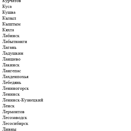
Курчатов
Куса
Кушва
Кызыл
Кыштым
Кяхта
Лабинск
Лабытнанги
Лагань
Ладушкин
Лаишево
Лакинск
Лангепас
Лахденпохья
Лебедянь
Лениногорск
Ленинск
Ленинск-Кузнецкий
Ленск
Лермонтов
Лесозаводск
Лесосибирск
Ливны