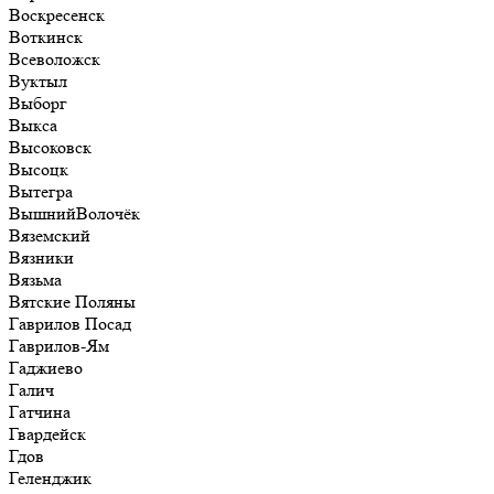
Воскресенск
Воткинск
Всеволожск
Вуктыл
Выборг
Выкса
Высоковск
Высоцк
Вытегра
ВышнийВолочёк
Вяземский
Вязники
Вязьма
Вятские Поляны
Гаврилов Посад
Гаврилов-Ям
Гаджиево
Галич
Гатчина
Гвардейск
Гдов
Геленджик