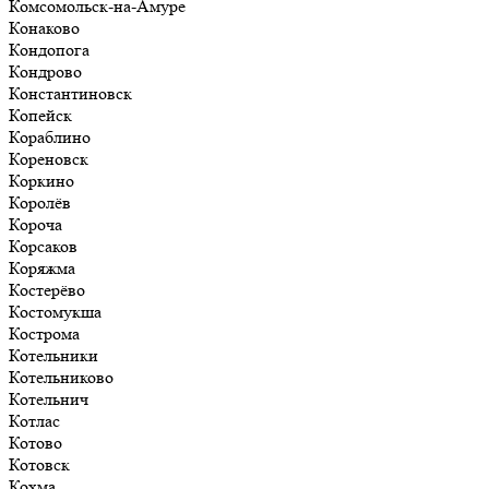
Комсомольск-на-Амуре
Конаково
Кондопога
Кондрово
Константиновск
Копейск
Кораблино
Кореновск
Коркино
Королёв
Короча
Корсаков
Коряжма
Костерёво
Костомукша
Кострома
Котельники
Котельниково
Котельнич
Котлас
Котово
Котовск
Кохма