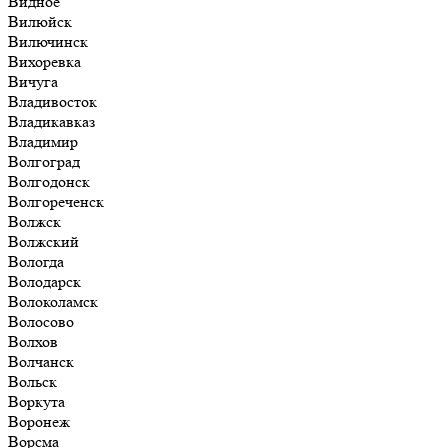
Видное
Вилюйск
Вилючинск
Вихоревка
Вичуга
Владивосток
Владикавказ
Владимир
Волгоград
Волгодонск
Волгореченск
Волжск
Волжский
Вологда
Володарск
Волоколамск
Волосово
Волхов
Волчанск
Вольск
Воркута
Воронеж
Ворсма