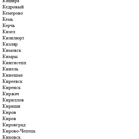
Кашира
Кедровый
Кемерово
Кемь
Керчь
Кизел
Кизилюрт
Кизляр
Кимовск
Кимры
Кингисепп
Кинель
Кинешма
Киреевск
Киренск
Киржач
Кириллов
Кириши
Киров
Киров
Кировград
Кирово-Чепецк
Кировск