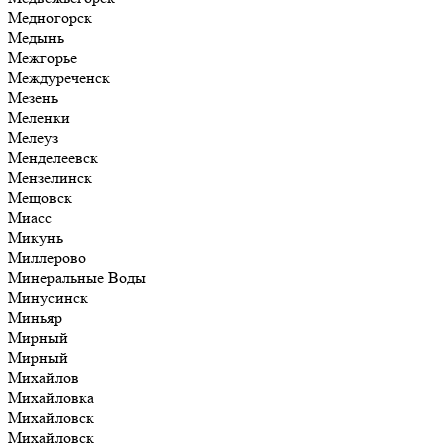
Медногорск
Медынь
Межгорье
Междуреченск
Мезень
Меленки
Мелеуз
Менделеевск
Мензелинск
Мещовск
Миасс
Микунь
Миллерово
Минеральные Воды
Минусинск
Миньяр
Мирный
Мирный
Михайлов
Михайловка
Михайловск
Михайловск