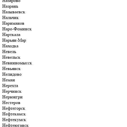
Назарово
Назрань
Называевск
Нальчик
Нариманов
Наро-Фоминск
Нарткала
Нарьян-Мар
Находка
Невель
Невельск
Невинномысск
Невьянск
Нелидово
Неман
Нерехта
Нерчинск
Нерюнгри
Нестеров
Нефтегорск
Нефтекамск
Нефтекумск
Нефтеюганск