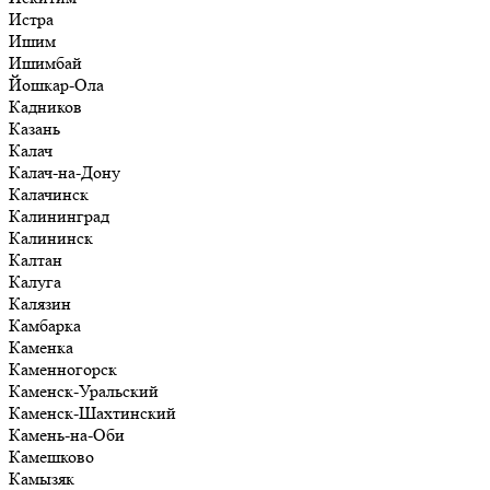
Истра
Ишим
Ишимбай
Йошкар-Ола
Кадников
Казань
Калач
Калач-на-Дону
Калачинск
Калининград
Калининск
Калтан
Калуга
Калязин
Камбарка
Каменка
Каменногорск
Каменск-Уральский
Каменск-Шахтинский
Камень-на-Оби
Камешково
Камызяк