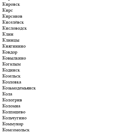
Кировск
Кирс
Кирсанов
Киселёвск
Кисловодск
Клин
Клинцы
Княгинино
Ковдор
Ковылкино
Когалым
Кодинск
Козельск
Козловка
Козьмодемьянск
Кола
Кологрив
Коломна
Колпашево
Кольчугино
Коммунар
Комсомольск