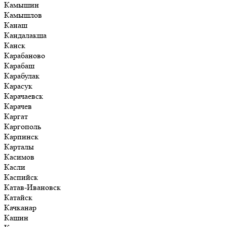
Камышин
Камышлов
Канаш
Кандалакша
Канск
Карабаново
Карабаш
Карабулак
Карасук
Карачаевск
Карачев
Каргат
Каргополь
Карпинск
Карталы
Касимов
Касли
Каспийск
Катав-Ивановск
Катайск
Качканар
Кашин