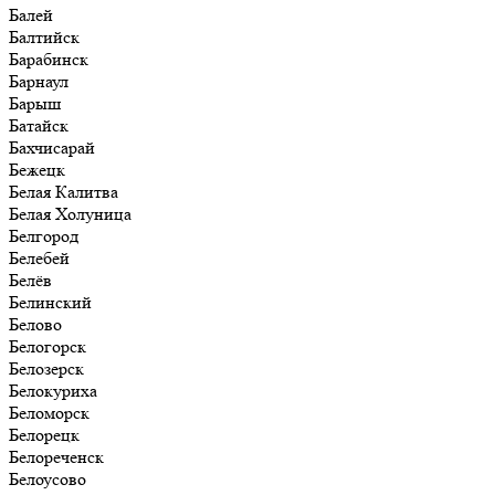
Балей
Балтийск
Барабинск
Барнаул
Барыш
Батайск
Бахчисарай
Бежецк
Белая Калитва
Белая Холуница
Белгород
Белебей
Белёв
Белинский
Белово
Белогорск
Белозерск
Белокуриха
Беломорск
Белорецк
Белореченск
Белоусово