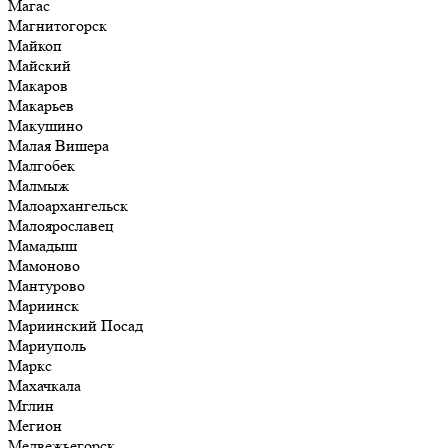
Магас
Магнитогорск
Майкоп
Майский
Макаров
Макарьев
Макушино
Малая Вишера
Малгобек
Малмыж
Малоархангельск
Малоярославец
Мамадыш
Мамоново
Мантурово
Мариинск
Мариинский Посад
Мариуполь
Маркс
Махачкала
Мглин
Мегион
Медвежьегорск