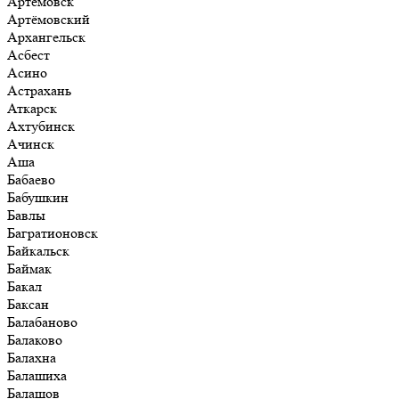
Артёмовск
Артёмовский
Архангельск
Асбест
Асино
Астрахань
Аткарск
Ахтубинск
Ачинск
Аша
Бабаево
Бабушкин
Бавлы
Багратионовск
Байкальск
Баймак
Бакал
Баксан
Балабаново
Балаково
Балахна
Балашиха
Балашов