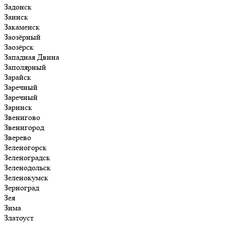
Задонск
Заинск
Закаменск
Заозёрный
Заозёрск
Западная Двина
Заполярный
Зарайск
Заречный
Заречный
Заринск
Звенигово
Звенигород
Зверево
Зеленогорск
Зеленоградск
Зеленодольск
Зеленокумск
Зерноград
Зея
Зима
Златоуст