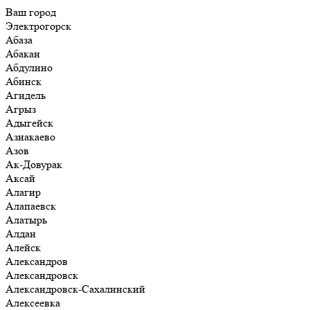
Ваш город
Электрогорск
Абаза
Абакан
Абдулино
Абинск
Агидель
Агрыз
Адыгейск
Азнакаево
Азов
Ак-Довурак
Аксай
Алагир
Алапаевск
Алатырь
Алдан
Алейск
Александров
Александровск
Александровск-Сахалинский
Алексеевка