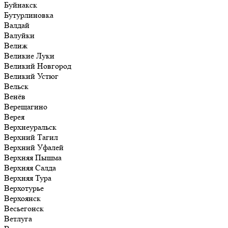
Буйнакск
Бутурлиновка
Валдай
Валуйки
Велиж
Великие Луки
Великий Новгород
Великий Устюг
Вельск
Венёв
Верещагино
Верея
Верхнеуральск
Верхний Тагил
Верхний Уфалей
Верхняя Пышма
Верхняя Салда
Верхняя Тура
Верхотурье
Верхоянск
Весьегонск
Ветлуга