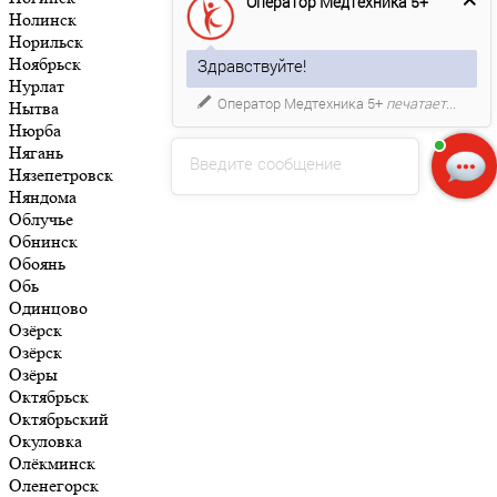
Оператор Медтехника 5+
Нолинск
Норильск
Ноябрьск
Здравствуйте!
Нурлат
Оператор Медтехника 5+
печатает...
Нытва
Нюрба
Нягань
Введите сообщение
Нязепетровск
Няндома
Облучье
Обнинск
Обоянь
Обь
Одинцово
Озёрск
Озёрск
Озёры
Октябрьск
Октябрьский
Окуловка
Олёкминск
Оленегорск