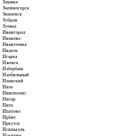
Злынка
Змеиногорск
Знаменск
Зубцов
Зуевка
Ивангород
Иваново
Ивантеевка
Ивдель
Игарка
Ижевск
Избербаш
Изобильный
Иланский
Инза
Иннополис
Инсар
Инта
Ипатово
Ирбит
Иркутск
Исилькуль
Искитим