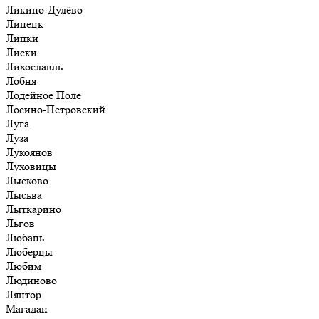
Ликино-Дулёво
Липецк
Липки
Лиски
Лихославль
Лобня
Лодейное Поле
Лосино-Петровский
Луга
Луза
Лукоянов
Луховицы
Лысково
Лысьва
Лыткарино
Льгов
Любань
Люберцы
Любим
Людиново
Лянтор
Магадан