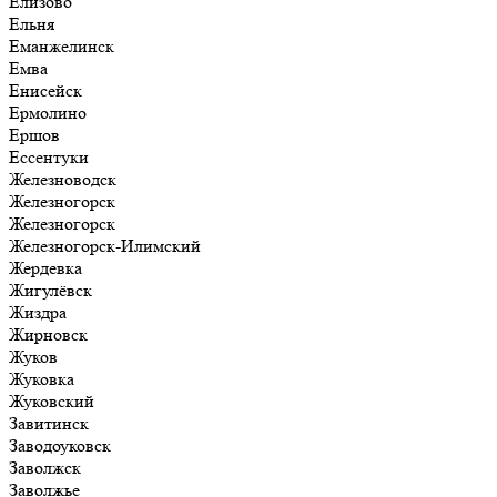
Елизово
Ельня
Еманжелинск
Емва
Енисейск
Ермолино
Ершов
Ессентуки
Железноводск
Железногорск
Железногорск
Железногорск-Илимский
Жердевка
Жигулёвск
Жиздра
Жирновск
Жуков
Жуковка
Жуковский
Завитинск
Заводоуковск
Заволжск
Заволжье