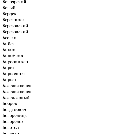
Белоярский
Белый
Бердск
Березники
Берёзовский
Берёзовский
Беслан
Бийск
Бикин
Билибино
Биробиджан
Бирск
Бирюсинск
Бирюч
Благовещенск
Благовещенск
Благодарный
Бобров
Богданович
Богородицк
Богородск
Боготол
Богучар