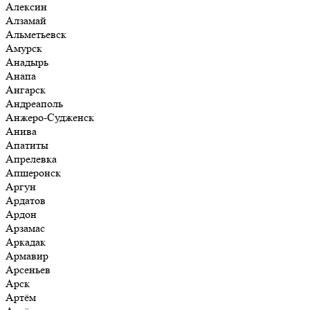
Алексин
Алзамай
Альметьевск
Амурск
Анадырь
Анапа
Ангарск
Андреаполь
Анжеро-Судженск
Анива
Апатиты
Апрелевка
Апшеронск
Аргун
Ардатов
Ардон
Арзамас
Аркадак
Армавир
Арсеньев
Арск
Артём