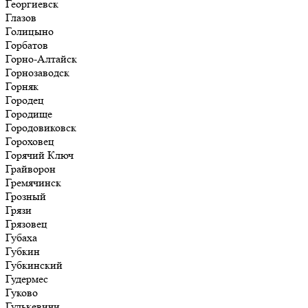
Георгиевск
Глазов
Голицыно
Горбатов
Горно-Алтайск
Горнозаводск
Горняк
Городец
Городище
Городовиковск
Гороховец
Горячий Ключ
Грайворон
Гремячинск
Грозный
Грязи
Грязовец
Губаха
Губкин
Губкинский
Гудермес
Гуково
Гулькевичи