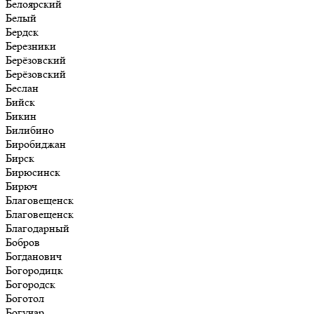
Белоярский
Белый
Бердск
Березники
Берёзовский
Берёзовский
Беслан
Бийск
Бикин
Билибино
Биробиджан
Бирск
Бирюсинск
Бирюч
Благовещенск
Благовещенск
Благодарный
Бобров
Богданович
Богородицк
Богородск
Боготол
Богучар