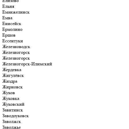
Елизово
Ельня
Еманжелинск
Емва
Енисейск
Ермолино
Ершов
Ессентуки
Железноводск
Железногорск
Железногорск
Железногорск-Илимский
Жердевка
Жигулёвск
Жиздра
Жирновск
Жуков
Жуковка
Жуковский
Завитинск
Заводоуковск
Заволжск
Заволжье