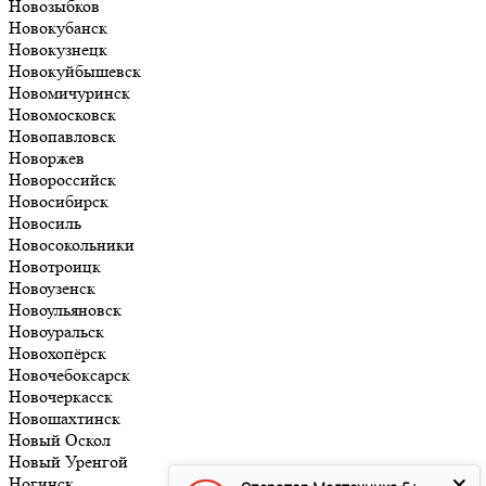
Новозыбков
Новокубанск
Новокузнецк
Новокуйбышевск
Новомичуринск
Новомосковск
Новопавловск
Новоржев
Новороссийск
Новосибирск
Новосиль
Новосокольники
Новотроицк
Новоузенск
Новоульяновск
Новоуральск
Новохопёрск
Новочебоксарск
Новочеркасск
Новошахтинск
Новый Оскол
Новый Уренгой
Ногинск