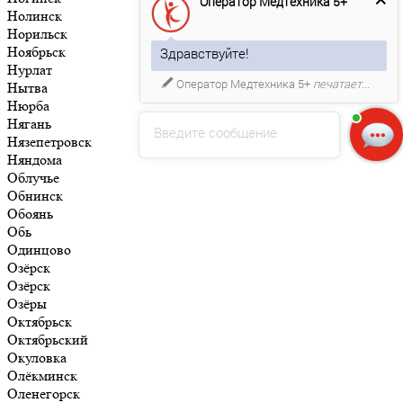
Оператор Медтехника 5+
Нолинск
Норильск
Ноябрьск
Здравствуйте!
Нурлат
Оператор Медтехника 5+
печатает...
Нытва
Нюрба
Нягань
Введите сообщение
Нязепетровск
Няндома
Облучье
Обнинск
Обоянь
Обь
Одинцово
Озёрск
Озёрск
Озёры
Октябрьск
Октябрьский
Окуловка
Олёкминск
Оленегорск