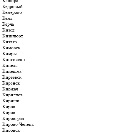
Кашира
Кедровый
Кемерово
Кемь
Керчь
Кизел
Кизилюрт
Кизляр
Кимовск
Кимры
Кингисепп
Кинель
Кинешма
Киреевск
Киренск
Киржач
Кириллов
Кириши
Киров
Киров
Кировград
Кирово-Чепецк
Кировск