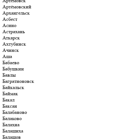
Артёмовск
Артёмовский
Архангельск
Асбест
Асино
Астрахань
Аткарск
Ахтубинск
Ачинск
Аша
Бабаево
Бабушкин
Бавлы
Багратионовск
Байкальск
Баймак
Бакал
Баксан
Балабаново
Балаково
Балахна
Балашиха
Балашов