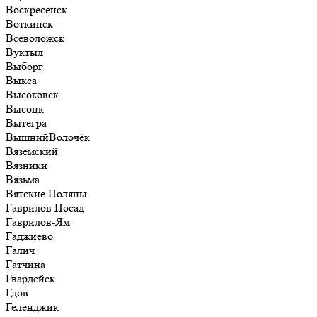
Воскресенск
Воткинск
Всеволожск
Вуктыл
Выборг
Выкса
Высоковск
Высоцк
Вытегра
ВышнийВолочёк
Вяземский
Вязники
Вязьма
Вятские Поляны
Гаврилов Посад
Гаврилов-Ям
Гаджиево
Галич
Гатчина
Гвардейск
Гдов
Геленджик