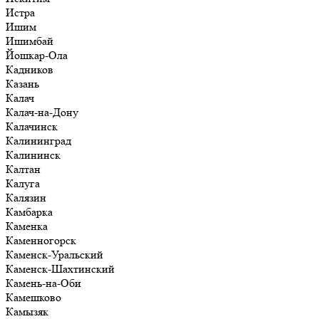
Истра
Ишим
Ишимбай
Йошкар-Ола
Кадников
Казань
Калач
Калач-на-Дону
Калачинск
Калининград
Калининск
Калтан
Калуга
Калязин
Камбарка
Каменка
Каменногорск
Каменск-Уральский
Каменск-Шахтинский
Камень-на-Оби
Камешково
Камызяк