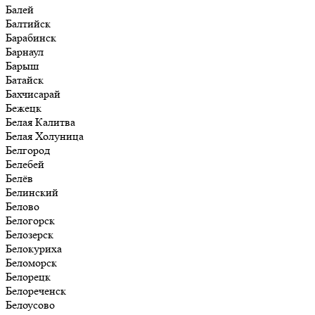
Балей
Балтийск
Барабинск
Барнаул
Барыш
Батайск
Бахчисарай
Бежецк
Белая Калитва
Белая Холуница
Белгород
Белебей
Белёв
Белинский
Белово
Белогорск
Белозерск
Белокуриха
Беломорск
Белорецк
Белореченск
Белоусово