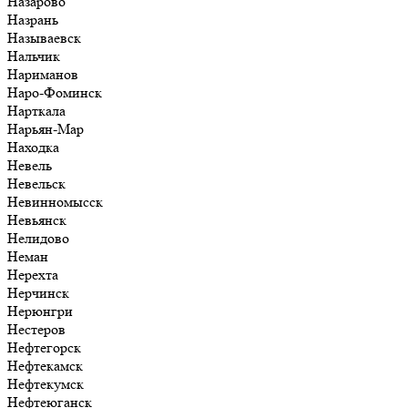
Назарово
Назрань
Называевск
Нальчик
Нариманов
Наро-Фоминск
Нарткала
Нарьян-Мар
Находка
Невель
Невельск
Невинномысск
Невьянск
Нелидово
Неман
Нерехта
Нерчинск
Нерюнгри
Нестеров
Нефтегорск
Нефтекамск
Нефтекумск
Нефтеюганск