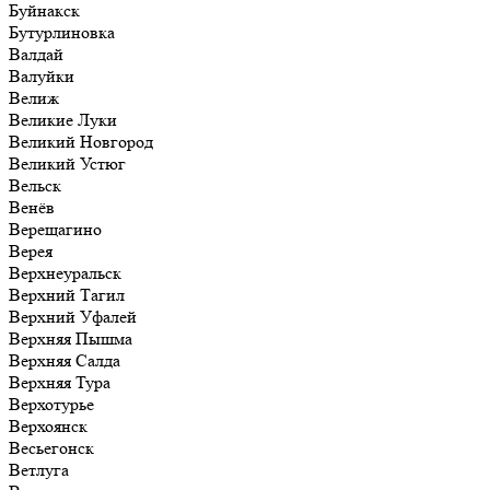
Буйнакск
Бутурлиновка
Валдай
Валуйки
Велиж
Великие Луки
Великий Новгород
Великий Устюг
Вельск
Венёв
Верещагино
Верея
Верхнеуральск
Верхний Тагил
Верхний Уфалей
Верхняя Пышма
Верхняя Салда
Верхняя Тура
Верхотурье
Верхоянск
Весьегонск
Ветлуга