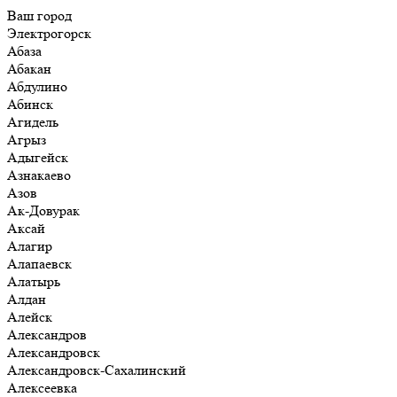
Ваш город
Электрогорск
Абаза
Абакан
Абдулино
Абинск
Агидель
Агрыз
Адыгейск
Азнакаево
Азов
Ак-Довурак
Аксай
Алагир
Алапаевск
Алатырь
Алдан
Алейск
Александров
Александровск
Александровск-Сахалинский
Алексеевка