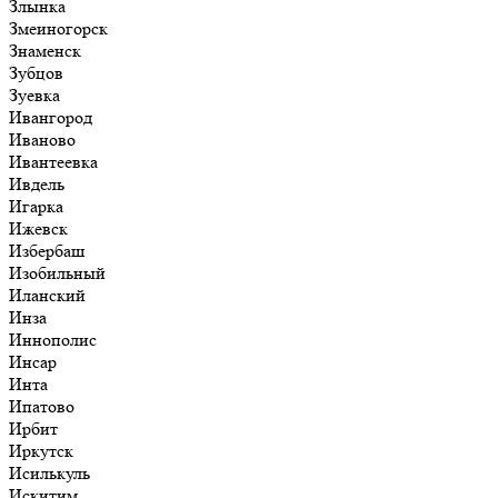
Злынка
Змеиногорск
Знаменск
Зубцов
Зуевка
Ивангород
Иваново
Ивантеевка
Ивдель
Игарка
Ижевск
Избербаш
Изобильный
Иланский
Инза
Иннополис
Инсар
Инта
Ипатово
Ирбит
Иркутск
Исилькуль
Искитим