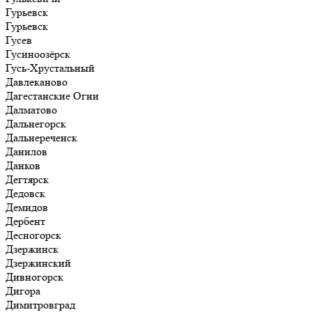
Гурьевск
Гурьевск
Гусев
Гусиноозёрск
Гусь-Хрустальный
Давлеканово
Дагестанские Огни
Далматово
Дальнегорск
Дальнереченск
Данилов
Данков
Дегтярск
Дедовск
Демидов
Дербент
Десногорск
Дзержинск
Дзержинский
Дивногорск
Дигора
Димитровград