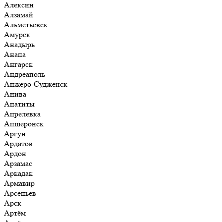
Алексин
Алзамай
Альметьевск
Амурск
Анадырь
Анапа
Ангарск
Андреаполь
Анжеро-Судженск
Анива
Апатиты
Апрелевка
Апшеронск
Аргун
Ардатов
Ардон
Арзамас
Аркадак
Армавир
Арсеньев
Арск
Артём