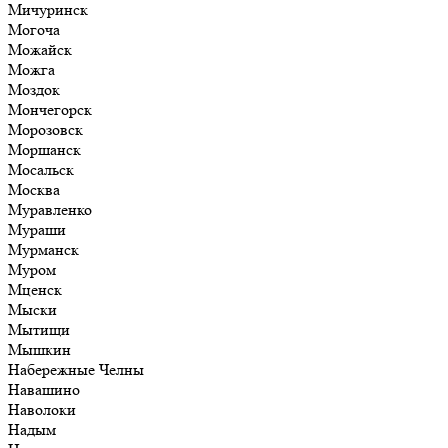
Мичуринск
Могоча
Можайск
Можга
Моздок
Мончегорск
Морозовск
Моршанск
Мосальск
Москва
Муравленко
Мураши
Мурманск
Муром
Мценск
Мыски
Мытищи
Мышкин
Набережные Челны
Навашино
Наволоки
Надым