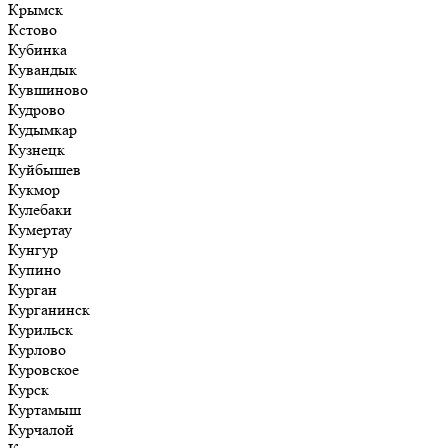
Крымск
Кстово
Кубинка
Кувандык
Кувшиново
Кудрово
Кудымкар
Кузнецк
Куйбышев
Кукмор
Кулебаки
Кумертау
Кунгур
Купино
Курган
Курганинск
Курильск
Курлово
Куровское
Курск
Куртамыш
Курчалой