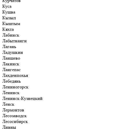
Курчатов
Куса
Кушва
Кызыл
Кыштым
Кяхта
Лабинск
Лабытнанги
Лагань
Ладушкин
Лаишево
Лакинск
Лангепас
Лахденпохья
Лебедянь
Лениногорск
Ленинск
Ленинск-Кузнецкий
Ленск
Лермонтов
Лесозаводск
Лесосибирск
Ливны