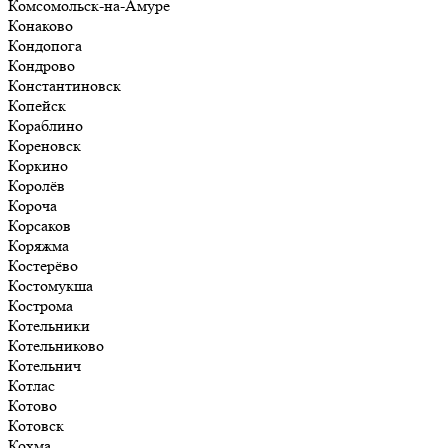
Комсомольск-на-Амуре
Конаково
Кондопога
Кондрово
Константиновск
Копейск
Кораблино
Кореновск
Коркино
Королёв
Короча
Корсаков
Коряжма
Костерёво
Костомукша
Кострома
Котельники
Котельниково
Котельнич
Котлас
Котово
Котовск
Кохма