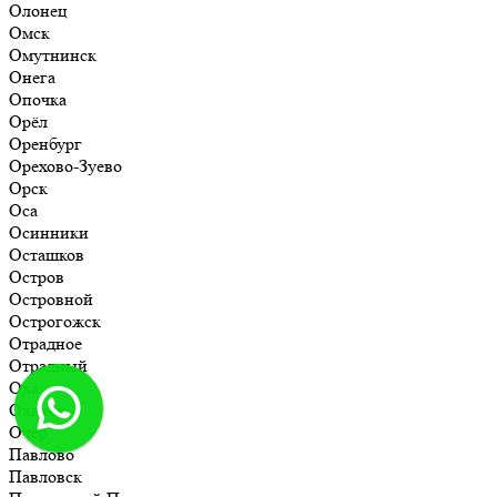
Олонец
Омск
Омутнинск
Онега
Опочка
Орёл
Оренбург
Орехово-Зуево
Орск
Оса
Осинники
Осташков
Остров
Островной
Острогожск
Отрадное
Отрадный
Оха
Оханск
Очёр
Павлово
Павловск