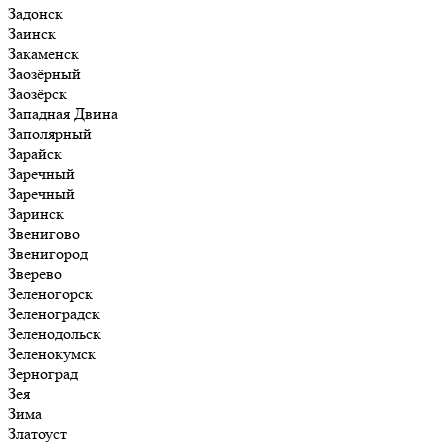
Задонск
Заинск
Закаменск
Заозёрный
Заозёрск
Западная Двина
Заполярный
Зарайск
Заречный
Заречный
Заринск
Звенигово
Звенигород
Зверево
Зеленогорск
Зеленоградск
Зеленодольск
Зеленокумск
Зерноград
Зея
Зима
Златоуст