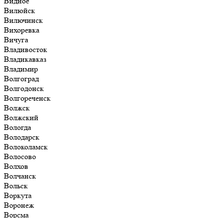
Видное
Вилюйск
Вилючинск
Вихоревка
Вичуга
Владивосток
Владикавказ
Владимир
Волгоград
Волгодонск
Волгореченск
Волжск
Волжский
Вологда
Володарск
Волоколамск
Волосово
Волхов
Волчанск
Вольск
Воркута
Воронеж
Ворсма