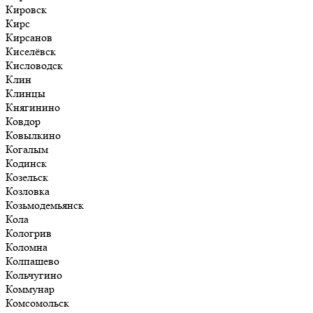
Кировск
Кирс
Кирсанов
Киселёвск
Кисловодск
Клин
Клинцы
Княгинино
Ковдор
Ковылкино
Когалым
Кодинск
Козельск
Козловка
Козьмодемьянск
Кола
Кологрив
Коломна
Колпашево
Кольчугино
Коммунар
Комсомольск