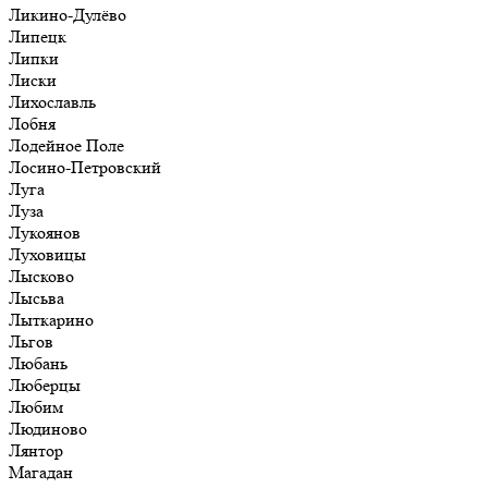
Ликино-Дулёво
Липецк
Липки
Лиски
Лихославль
Лобня
Лодейное Поле
Лосино-Петровский
Луга
Луза
Лукоянов
Луховицы
Лысково
Лысьва
Лыткарино
Льгов
Любань
Люберцы
Любим
Людиново
Лянтор
Магадан