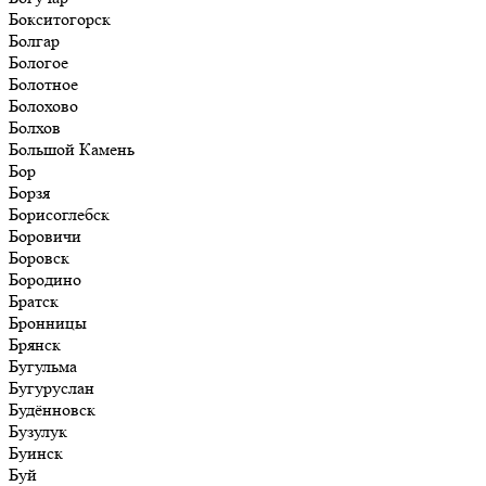
Бокситогорск
Болгар
Бологое
Болотное
Болохово
Болхов
Большой Камень
Бор
Борзя
Борисоглебск
Боровичи
Боровск
Бородино
Братск
Бронницы
Брянск
Бугульма
Бугуруслан
Будённовск
Бузулук
Буинск
Буй