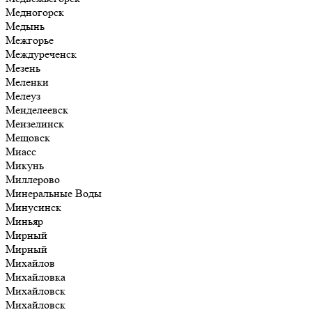
Медногорск
Медынь
Межгорье
Междуреченск
Мезень
Меленки
Мелеуз
Менделеевск
Мензелинск
Мещовск
Миасс
Микунь
Миллерово
Минеральные Воды
Минусинск
Миньяр
Мирный
Мирный
Михайлов
Михайловка
Михайловск
Михайловск