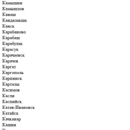
Камышин
Камышлов
Канаш
Кандалакша
Канск
Карабаново
Карабаш
Карабулак
Карасук
Карачаевск
Карачев
Каргат
Каргополь
Карпинск
Карталы
Касимов
Касли
Каспийск
Катав-Ивановск
Катайск
Качканар
Кашин