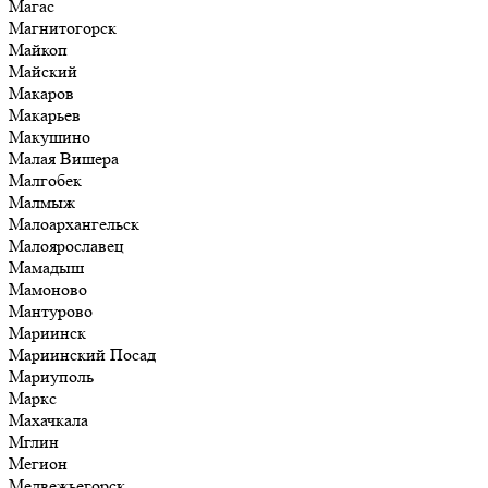
Магас
Магнитогорск
Майкоп
Майский
Макаров
Макарьев
Макушино
Малая Вишера
Малгобек
Малмыж
Малоархангельск
Малоярославец
Мамадыш
Мамоново
Мантурово
Мариинск
Мариинский Посад
Мариуполь
Маркс
Махачкала
Мглин
Мегион
Медвежьегорск